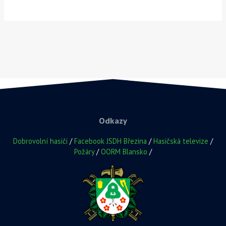
Odkazy
Dobrovolní hasiči
/
Facebook JSDH Březina
/
Hasičská televize
/
Požáry
/
OORM Blansko
/