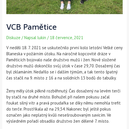
VCB Pamětice
Diskuze
/ Napsal
lukin
/
18 července, 2021
V neděli 18. 7. 2021 se uskutečnilo první kolo letošní Velké ceny
Blaneska v požárním útoku. Na náročné kopcovité dráze v
Paměticích bojovalo naše družstvo mužů i žen. Nově složené
družstvo mužů dokončilo svůj útok v čase 29,70. Dosažený čas
byl zklamáním. Nedařilo se i dalším týmům, a tak tento špatný
čas stačil na 9. místo z 16 a na solidních 13 bodů do tabulky.
Ženy měly útok pěkně rozběhnutý. Čas dosažený na levém terči
by stačil na druhé místo. Bohužel při našem pokusu začal
foukat silný vítr a pravá proudařka se díky němu nemohla trefit
do terče. Prostříkala až na 29,54. Nakonec byl ještě pokus
označen jako neplatný kvůli nesešroubovaným savicím. Ve
výsledném pořadí obsadilo družstvo žen dělené 7. místo.