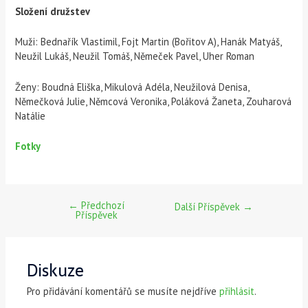
Složení družstev
Muži: Bednařík Vlastimil, Fojt Martin (Bořitov A), Hanák Matyáš,
Neužil Lukáš, Neužil Tomáš, Němeček Pavel, Uher Roman
Ženy: Boudná Eliška, Mikulová Adéla, Neužilová Denisa,
Němečková Julie, Němcová Veronika, Poláková Žaneta, Zouharová
Natálie
Fotky
←
Předchozí
Další Příspěvek
→
Příspěvek
Diskuze
Pro přidávání komentářů se musíte nejdříve
přihlásit
.