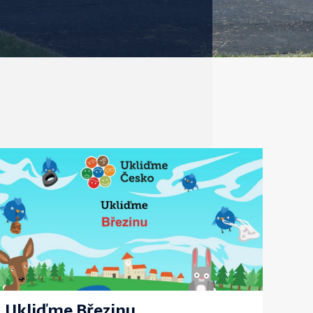
Ukliďme Březinu