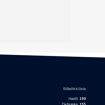
Důležitá čísla
Hasiči:
150
Záchranka:
155