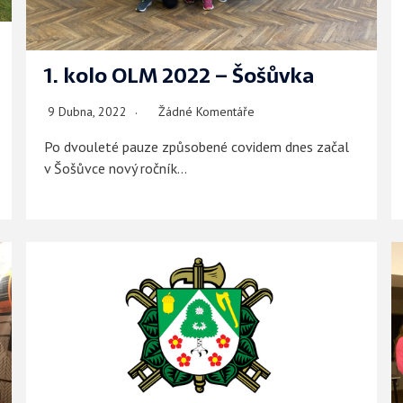
1. kolo OLM 2022 – Šošůvka
9 Dubna, 2022
Žádné Komentáře
Po dvouleté pauze způsobené covidem dnes začal
v Šošůvce nový ročník…