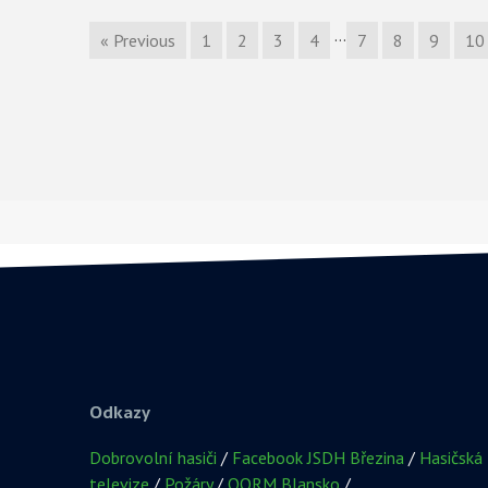
…
« Previous
1
2
3
4
7
8
9
10
Odkazy
Dobrovolní hasiči
/
Facebook JSDH Březina
/
Hasičská
televize
/
Požáry
/
OORM Blansko
/