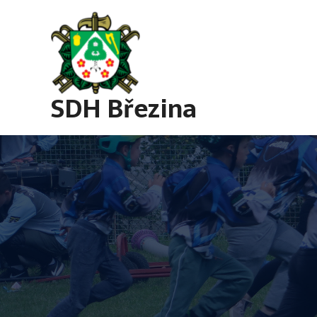
Přeskočit
na
obsah
SDH Březina